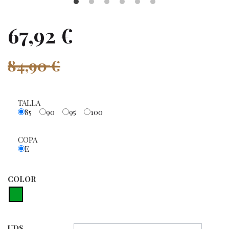
67,92 €
84,90 €
TALLA
85
90
95
100
COPA
E
COLOR
UDS.