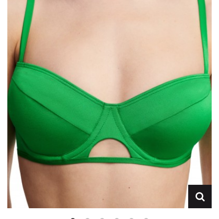
Lencería
Prendas moldeadoras
Hombre
Ortopedia
Outlet