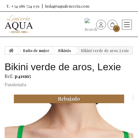
T.: +34 986 724 039
hola@aqualenceria.com
0
HOME
Baño de mujer
Bikinis
Bikini verde de aros, Lexie
Nueva colección
Bikini verde de aros, Lexie
Sujetadores
Ref.:
p41sm5
Passionata
Bragas
Rebajado
Baño de mujer
Ropa y complementos