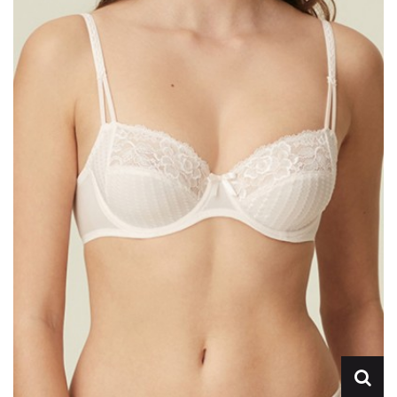
Lencería
Prendas moldeadoras
Hombre
Ortopedia
Outlet