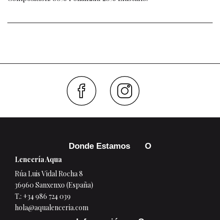
Faceboo
Inst
Donde Estamos
Lencería Aqua
Rúa Luis Vidal Rocha 8
36960 Sanxenxo (España)
T.:
+34 986 724 039
hola@aqualenceria.com