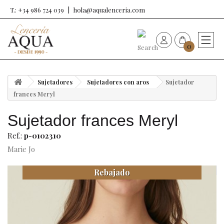
T.: +34 986 724 039
hola@aqualenceria.com
0
HOME
Sujetadores
Sujetadores con aros
Sujetador
Nueva colección
frances Meryl
Sujetador frances Meryl
Sujetadores
Ref.:
p-0102310
Bragas
Marie Jo
Rebajado
Baño de mujer
Ropa y complementos