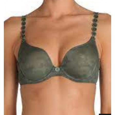
Lencería
Prendas moldeadoras
Hombre
Ortopedia
Outlet