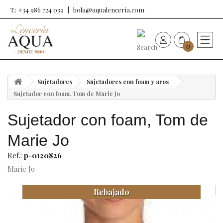
T.: +34 986 724 039
hola@aqualenceria.com
0
HOME
Sujetadores
Sujetadores con foam y aros
Nueva colección
Sujetador con foam, Tom de Marie Jo
Sujetador con foam, Tom de
Sujetadores
Marie Jo
Bragas
Ref.:
p-0120826
Marie Jo
Baño de mujer
Rebajado
Ropa y complementos