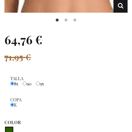
64,76 €
71,95 €
TALLA
85
90
95
COPA
E
COLOR