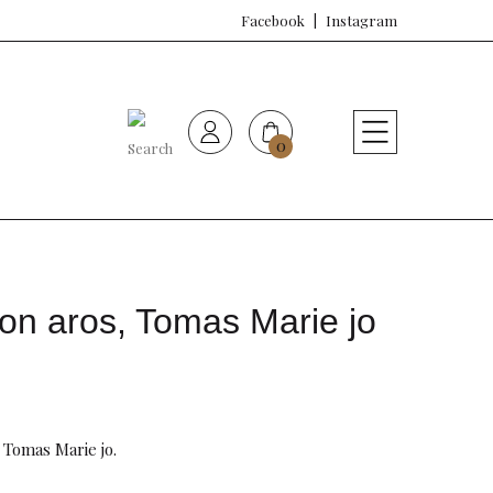
Facebook
Instagram
0
HOME
Nueva colección
Sujetadores
on aros, Tomas Marie jo
Bragas
Baño de mujer
 Tomas Marie jo.