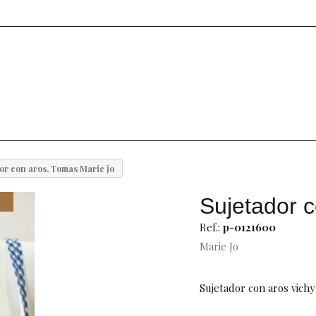
or con aros, Tomas Marie jo
Sujetador c
Ref.:
p-0121600
Marie Jo
Sujetador con aros vichy