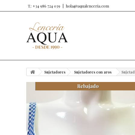
T.: +34 986 724 039
hola@aqualenceria.com
Sujetadores
Sujetadores con aros
Sujetad
Rebajado