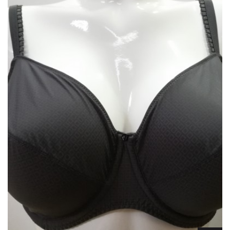
Lencería
Prendas moldeadoras
Hombre
Ortopedia
Outlet