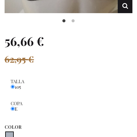
56,66 €
62,95 €
TALLA
105
COPA
E
COLOR