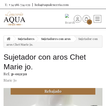
T.: +34 986 724 039
hola@aqualenceria.com
0
HOME
Sujetadores
Sujetadores con aros
Sujetador con
Nueva colección
aros Chet Marie jo.
Sujetador con aros Chet
Sujetadores
Marie jo.
Bragas
Ref.:
p-0121311
Marie Jo
Baño de mujer
Rebajado
Ropa y complementos