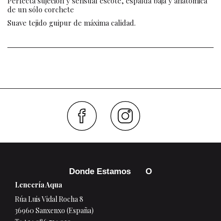
Perfecta sujeción y sensual escote, espalda baja y anatómica
de un sólo corchete
Suave tejido guipur de máxima calidad.
Faceboo
Inst
Donde Estamos
Lencería Aqua
Rúa Luis Vidal Rocha 8
36960 Sanxenxo (España)