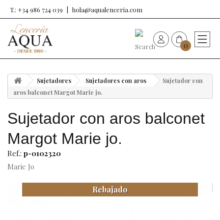
T.: +34 986 724 039
hola@aqualenceria.com
0
HOME
Sujetadores
Sujetadores con aros
Sujetador con
Nueva colección
aros balconet Margot Marie jo.
Sujetador con aros balconet
Sujetadores
Margot Marie jo.
Bragas
Ref.:
p-0102320
Marie Jo
Baño de mujer
Rebajado
Ropa y complementos