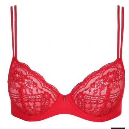
Lencería
Prendas moldeadoras
Hombre
Ortopedia
Outlet