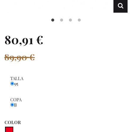
80,91 €
89,90 €
TALLA
95
COPA
B
COLOR