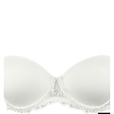
Lencería
Prendas moldeadoras
Hombre
Ortopedia
Outlet