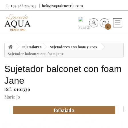
T.: +34 986 724 039
hola@aqualenceria.com
0
HOME
Sujetadores
Sujetadores con foam y aros
Nueva colección
Sujetador balconet con foam Jane
Sujetador balconet con foam
Sujetadores
Jane
Bragas
Ref.:
0101339
Marie Jo
Baño de mujer
Rebajado
Ropa y complementos