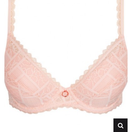
Lencería
Prendas moldeadoras
Hombre
Ortopedia
Outlet