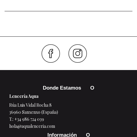
Faceboo
Inst
Donde Estamos
Lencería Aqua
Rúa Luis Vidal Rocha 8
36960 Sanxenxo (España)
T.:
+34 986 724 039
hola@aqualenceria.com
Información