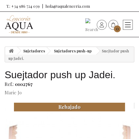
T.: +34 986 724 039
hola@aqualenceria.com
0
HOME
Sujetadores
Sujetadores push-up
Suejtador push
Nueva colección
up Jadei.
Suejtador push up Jadei.
Sujetadores
Ref.:
0102767
Bragas
Marie Jo
Rebajado
Baño de mujer
Ropa y complementos