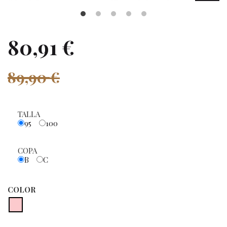
80,91 €
89,90 €
TALLA
95
100
COPA
B
C
COLOR