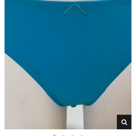
Lencería
Prendas moldeadoras
Hombre
Ortopedia
Outlet