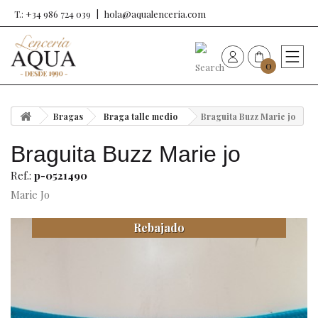
T.: +34 986 724 039
hola@aqualenceria.com
0
HOME
Bragas
Braga talle medio
Braguita Buzz Marie jo
Nueva colección
Braguita Buzz Marie jo
Sujetadores
Ref.:
p-0521490
Marie Jo
Bragas
Rebajado
Baño de mujer
Ropa y complementos