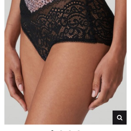
Lencería
Prendas moldeadoras
Hombre
Ortopedia
Outlet