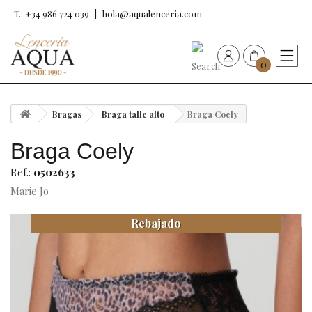
T.: +34 986 724 039
hola@aqualenceria.com
0
HOME
Bragas
Braga talle alto
Braga Coely
Nueva colección
Braga Coely
Sujetadores
Ref.:
0502633
Marie Jo
Bragas
Rebajado
Baño de mujer
Ropa y complementos