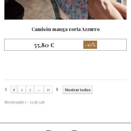
Camisón manga corta Azzurro
55,80 €
-10%
1
2
3
...
11
Mostrar todos
Mostrando 1 - 12 de 128