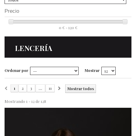
Lencería
Precio
Prendas moldeadoras
0 € - 120 €
Hombre
LENCERÍA
Ortopedia
Ordenar por
Mostrar
Outlet
1
2
3
...
11
Mostrar todos
Mostrando 1 - 12 de 128