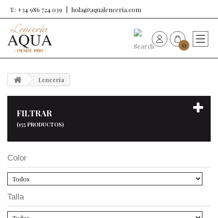
T.: +34 986 724 039
hola@aqualenceria.com
0
HOME
Lencería
Nueva colección
FILTRAR
Sujetadores
(155 PRODUCTOS)
Bragas
Color
Baño de mujer
Talla
Ropa y complementos