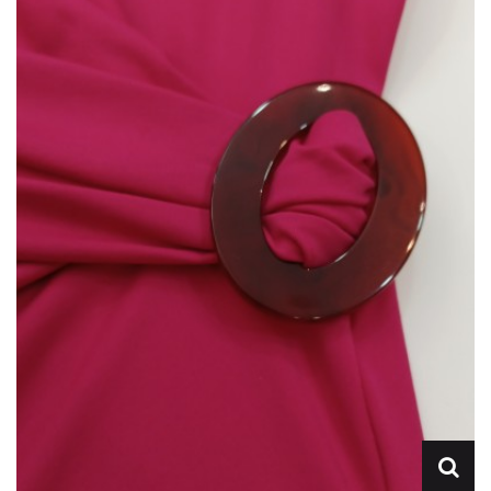
Lencería
Prendas moldeadoras
Hombre
Ortopedia
Outlet