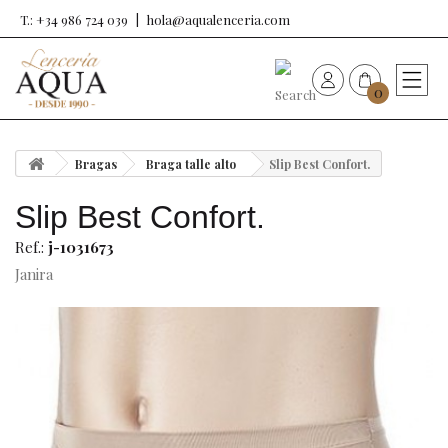
T.: +34 986 724 039
hola@aqualenceria.com
0
HOME
Bragas
Braga talle alto
Slip Best Confort.
Nueva colección
Slip Best Confort.
Sujetadores
Ref.:
j-1031673
Janira
Bragas
Baño de mujer
Ropa y complementos