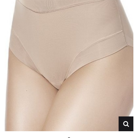
Lencería
Prendas moldeadoras
Hombre
Ortopedia
Outlet