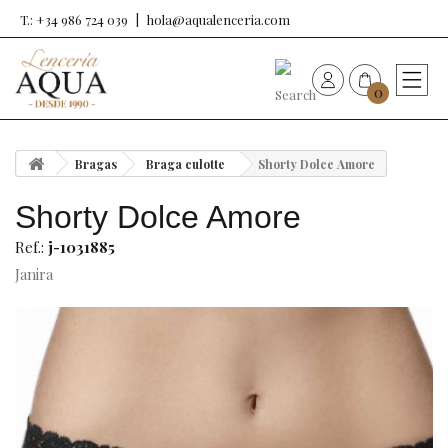
T.: +34 986 724 039
hola@aqualenceria.com
0
HOME
Bragas
Braga culotte
Shorty Dolce Amore
Nueva colección
Shorty Dolce Amore
Sujetadores
Ref.:
j-1031885
Janira
Bragas
Baño de mujer
Ropa y complementos