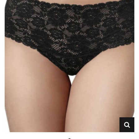
Lencería
Prendas moldeadoras
Hombre
Ortopedia
Outlet