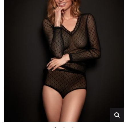
Lencería
Prendas moldeadoras
Hombre
Ortopedia
Outlet