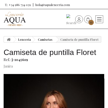
T.: +34 986 724 039
hola@aqualenceria.com
0
HOME
Lencería
Camisetas
Camiseta de puntilla Floret
Nueva colección
Camiseta de puntilla Floret
Sujetadores
Ref.:
j-1045619
Janira
Bragas
Baño de mujer
Ropa y complementos