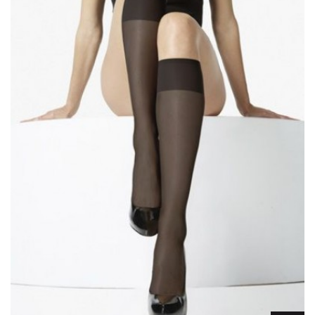
Lencería
Prendas moldeadoras
Hombre
Ortopedia
Outlet