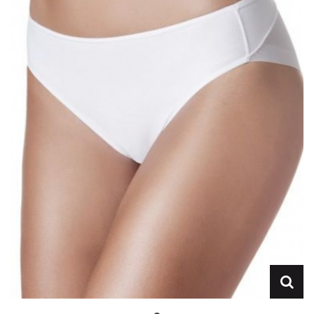
Lencería
Prendas moldeadoras
Hombre
Ortopedia
Outlet