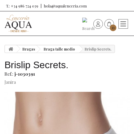
T.: +34 986 724 039
hola@aqualenceria.com
0
HOME
Bragas
Braga talle medio
Brislip Secrets.
Nueva colección
Brislip Secrets.
Sujetadores
Ref.:
j-1030391
Janira
Bragas
Baño de mujer
Ropa y complementos