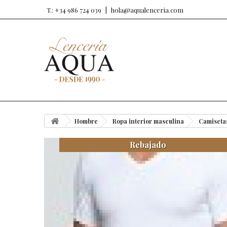
T.: +34 986 724 039
hola@aqualenceria.com
Hombre
Ropa interior masculina
Camiseta
Rebajado