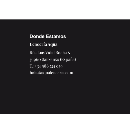
Donde Estamos
Lencería Aqua
Rúa Luis Vidal Rocha 8
36960 Sanxenxo (España)
T.:
+34 986 724 039
hola@aqualenceria.com
© 2026 Lencería Aqua
Legal
Privacidad
Cookies