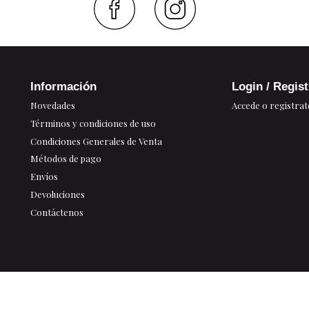
Faceboo
Inst
Información
Login / Regis
Novedades
Accede o registrat
Términos y condiciones de uso
Condiciones Generales de Venta
Métodos de pago
Envíos
Devoluciones
Contáctenos
Mapa Web
Acuarel Lab - PDV Online