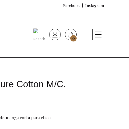
Facebook
Instagram
0
HOME
Nueva colección
Sujetadores
ure Cotton M/C.
Bragas
Baño de mujer
e manga corta para chico.