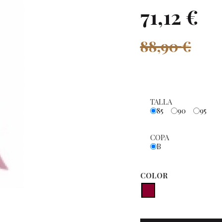
71,12 €
88,90 €
TALLA
85
90
95
COPA
B
COLOR