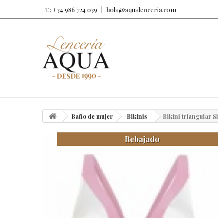
T.: +34 986 724 039
hola@aqualenceria.com
Baño de mujer
Bikinis
Bikini triangular Si
Rebajado