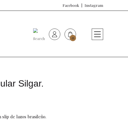
Facebook
Instagram
0
HOME
Nueva colección
Sujetadores
ular Silgar.
Bragas
Baño de mujer
n slip de lazos brasileño.