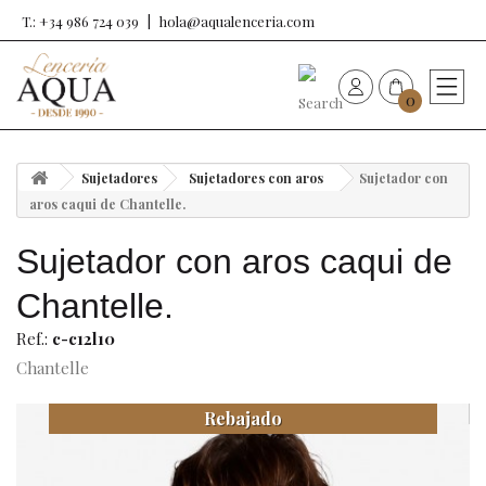
T.: +34 986 724 039
hola@aqualenceria.com
0
HOME
Sujetadores
Sujetadores con aros
Sujetador con
Nueva colección
aros caqui de Chantelle.
Sujetador con aros caqui de
Sujetadores
Chantelle.
Bragas
Ref.:
c-c12l10
Chantelle
Baño de mujer
Rebajado
Ropa y complementos