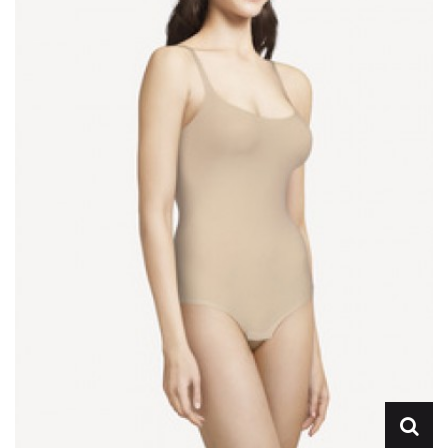
Lencería
Prendas moldeadoras
Hombre
Ortopedia
Outlet