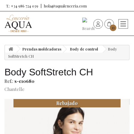
T.: +34 986 724 039
hola@aqualenceria.com
0
HOME
Prendas moldeadoras
Body de control
Body
Nueva colección
SoftStretch CH
Body SoftStretch CH
Sujetadores
Ref.:
s-c10680
Bragas
Chantelle
Rebajado
Baño de mujer
Ropa y complementos