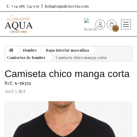
T.: +34 986 724 039
hola@aqualenceria.com
0
HOME
Hombre
Ropa interior masculina
Nueva colección
Camisetas de hombre
Camiseta chico manga corta
Camiseta chico manga corta
Sujetadores
Ref.:
s-56352
Bragas
Avet y Set
Baño de mujer
Ropa y complementos