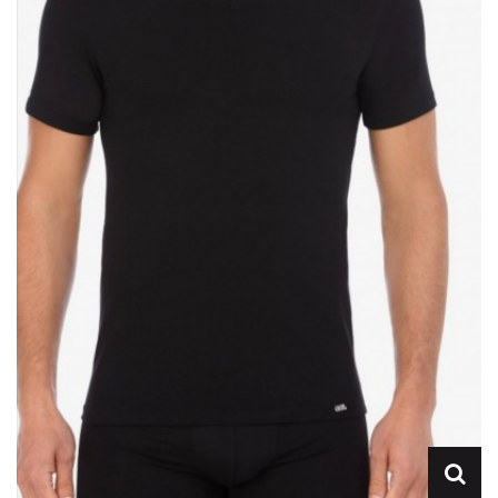
Lencería
Prendas moldeadoras
Hombre
Ortopedia
Outlet