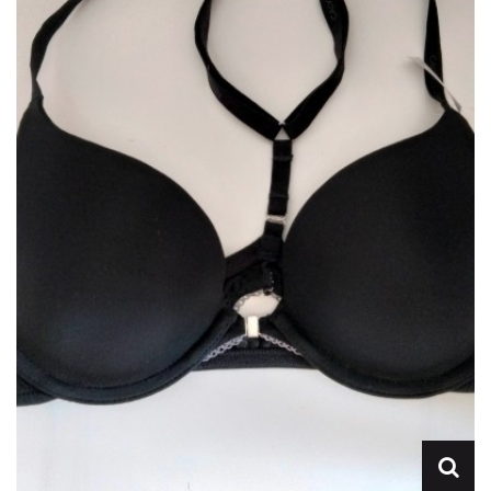
Lencería
Prendas moldeadoras
Hombre
Ortopedia
Outlet