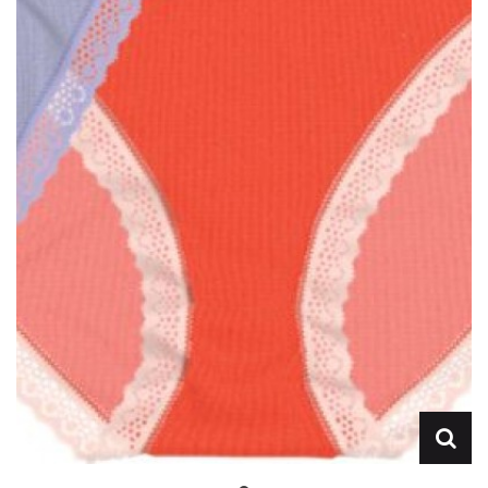
Lencería
Prendas moldeadoras
Hombre
Ortopedia
Outlet