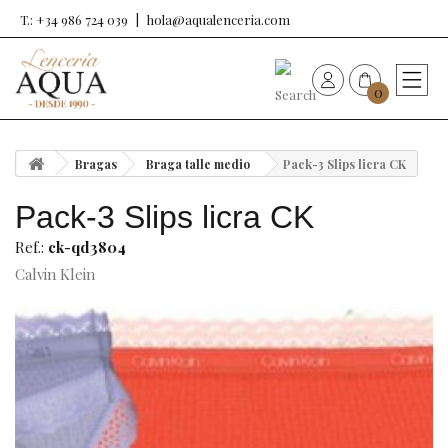
T.: +34 986 724 039
hola@aqualenceria.com
0
HOME
Bragas
Braga talle medio
Pack-3 Slips licra CK
Nueva colección
Pack-3 Slips licra CK
Sujetadores
Ref.:
ck-qd3804
Calvin Klein
Bragas
Baño de mujer
Ropa y complementos