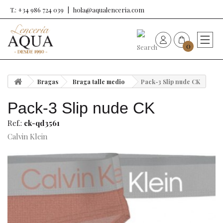
T.: +34 986 724 039
hola@aqualenceria.com
0
HOME
Bragas
Braga talle medio
Pack-3 Slip nude CK
Nueva colección
Pack-3 Slip nude CK
Sujetadores
Ref.:
ck-qd3561
Calvin Klein
Bragas
Baño de mujer
Ropa y complementos