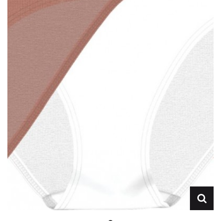
Lencería
Prendas moldeadoras
Hombre
Ortopedia
Outlet