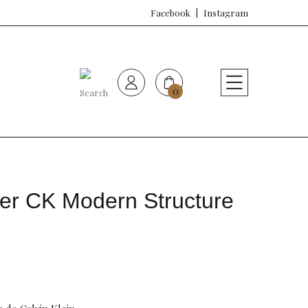
Facebook
Instagram
0
HOME
Nueva colección
Sujetadores
er CK Modern Structure
Bragas
Baño de mujer