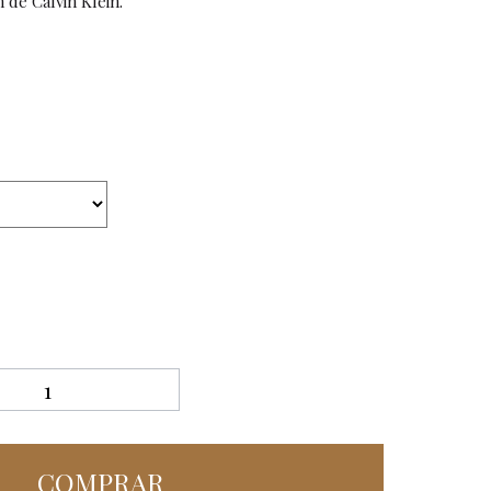
 de Calvin Klein.
Ropa y complementos
Lencería
Prendas moldeadoras
Hombre
Ortopedia
Outlet
COMPRAR