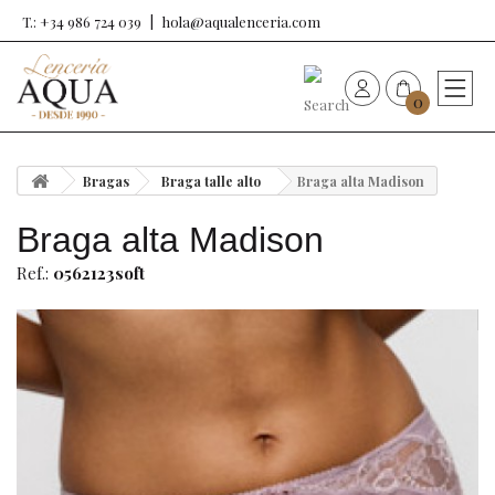
T.: +34 986 724 039
hola@aqualenceria.com
0
HOME
Bragas
Braga talle alto
Braga alta Madison
Nueva colección
Braga alta Madison
Sujetadores
Ref.:
0562123soft
Bragas
Baño de mujer
Ropa y complementos