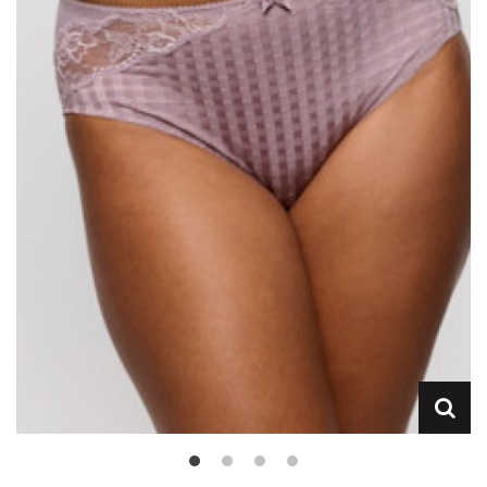
Lencería
Prendas moldeadoras
Hombre
Ortopedia
Outlet