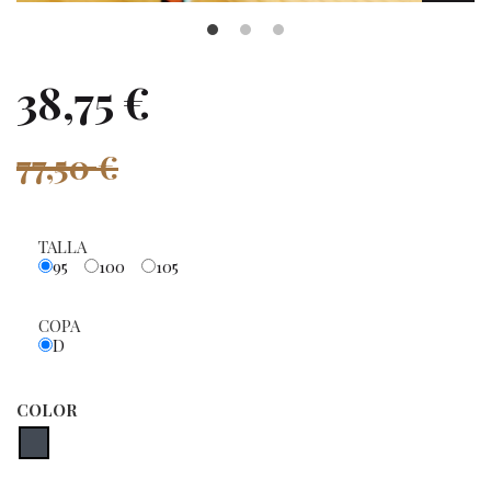
38,75 €
77,50 €
TALLA
95
100
105
COPA
D
COLOR