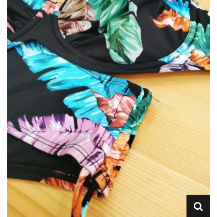
Lencería
Prendas moldeadoras
Hombre
Ortopedia
Outlet