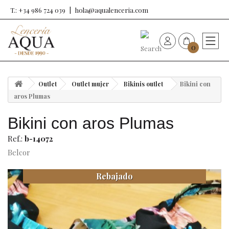
T.: +34 986 724 039
hola@aqualenceria.com
0
HOME
Outlet
Outlet mujer
Bikinis outlet
Bikini con
Nueva colección
aros Plumas
Bikini con aros Plumas
Sujetadores
Ref.:
b-14072
Bragas
Belcor
Rebajado
Baño de mujer
Ropa y complementos