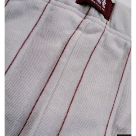
Lencería
Prendas moldeadoras
Hombre
Ortopedia
Outlet