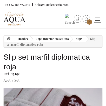
T.: +34 986 724 039
hola@aqualenceria.com
0
HOME
Hombre
Ropa interior masculina
Slips
Slip
Nueva colección
set marfil diplomatica roja
Slip set marfil diplomatica
Sujetadores
roja
Bragas
Ref.:
13196
Avet y Set
Baño de mujer
Ropa y complementos