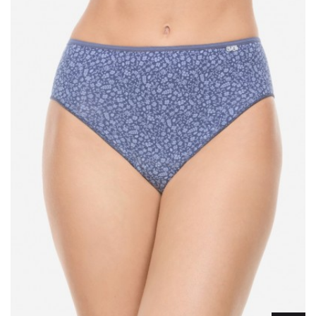
Lencería
Prendas moldeadoras
Hombre
Ortopedia
Outlet