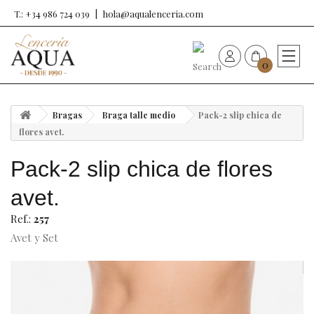
T.: +34 986 724 039
hola@aqualenceria.com
0
HOME
Bragas
Braga talle medio
Pack-2 slip chica de
Nueva colección
flores avet.
Pack-2 slip chica de flores
Sujetadores
avet.
Bragas
Ref.:
257
Avet y Set
Baño de mujer
Ropa y complementos