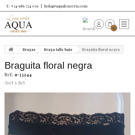
T.: +34 986 724 039
hola@aqualenceria.com
0
HOME
Bragas
Braga talle bajo
Braguita floral negra
Nueva colección
Braguita floral negra
Sujetadores
Ref.:
a-33244
Avet y Set
Bragas
Baño de mujer
Ropa y complementos