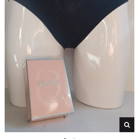
Lencería
Prendas moldeadoras
Hombre
Ortopedia
Outlet