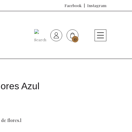
Facebook
Instagram
0
HOME
Nueva colección
Sujetadores
ores Azul
Bragas
Baño de mujer
 de flores.l