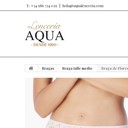
T.: +34 986 724 039
hola@aqualenceria.com
Bragas
Braga talle medio
Braga de Flores