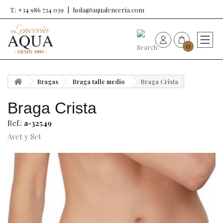
T.: +34 986 724 039
hola@aqualenceria.com
0
HOME
Bragas
Braga talle medio
Braga Crista
Nueva colección
Braga Crista
Sujetadores
Ref.:
a-32549
Avet y Set
Bragas
Baño de mujer
Ropa y complementos