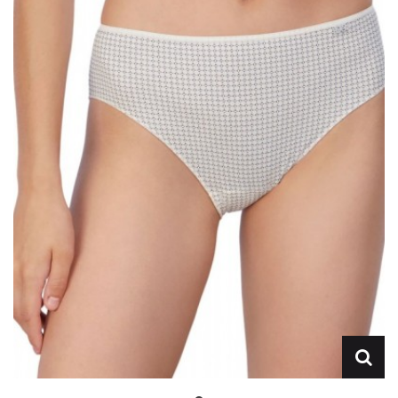
Lencería
Prendas moldeadoras
Hombre
Ortopedia
Outlet