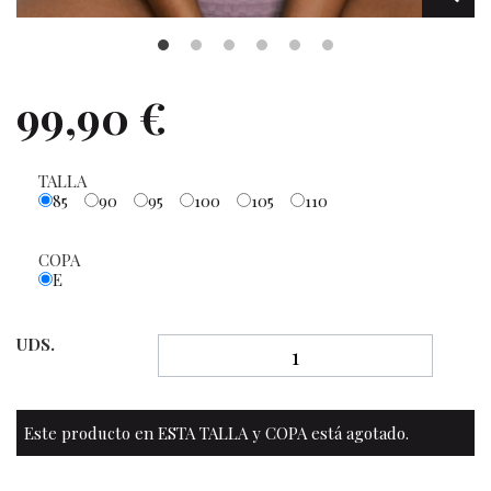
99,90 €
TALLA
85
90
95
100
105
110
COPA
E
UDS.
Este producto en ESTA TALLA y COPA está agotado.