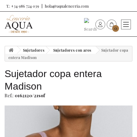
T.: +34 986 724 039
hola@aqualenceria.com
0
HOME
Sujetadores
Sujetadores con aros
Sujetador copa
Nueva colección
entera Madison
Sujetador copa entera
Sujetadores
Madison
Bragas
Ref.:
0162120/21sof
Baño de mujer
Ropa y complementos