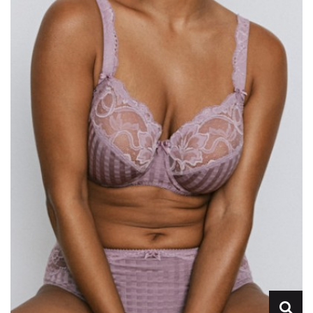
Lencería
Prendas moldeadoras
Hombre
Ortopedia
Outlet